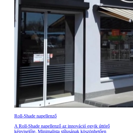
Roll-Shade napellenző
A Roll-Shade napellenző az innováció egyik úttörő
képviselője. Minimalista stílusának köszönhetően