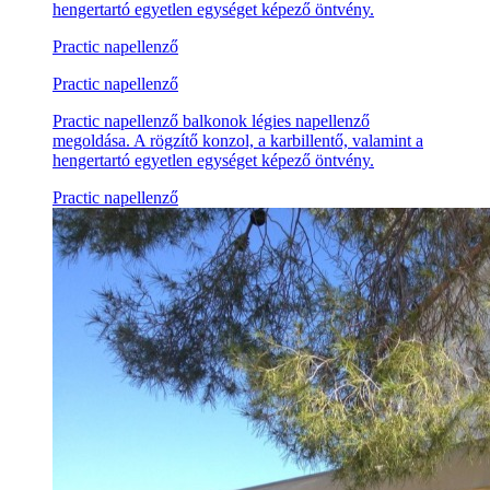
hengertartó egyetlen egységet képező öntvény.
Practic napellenző
Practic napellenző
Practic napellenző balkonok légies napellenző
megoldása. A rögzítő konzol, a karbillentő, valamint a
hengertartó egyetlen egységet képező öntvény.
Practic napellenző