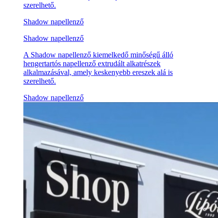
szerelhető.
Shadow napellenző
Shadow napellenző
A Shadow napellenző kiemelkedő minőségű álló
hengertartós napellenző extrudált alkatrészek
alkalmazásával, amely keskenyebb ereszek alá is
szerelhető.
Shadow napellenző