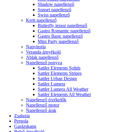
Shadow napellenző
Sunset napellenző
Swiss napellenző
Kerti napellenző
Butterfly terasz napellenző
Gastro Romantic napellenző
Gastro Basic napellenző
Mini Party napellenző
Napvitorla
Veranda árnyékoló
Ablak napellenző
Napellenző ponyva
Sattler Elements Solids
Sattler Elements Stripes
Sattler Urban Design
Sattler Lumera
Sattler Lumera All Weather
Sattler Elements All Weather
Napellenző érzékelők
Napellenző motor
Napellenző árak
Zsaluzia
Pergola
Garázskapu
Belső árnyékoló