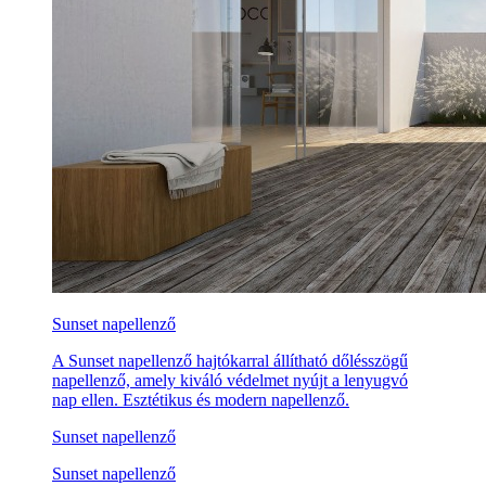
Sunset napellenző
A Sunset napellenző hajtókarral állítható dőlésszögű
napellenző, amely kiváló védelmet nyújt a lenyugvó
nap ellen. Esztétikus és modern napellenző.
Sunset napellenző
Sunset napellenző