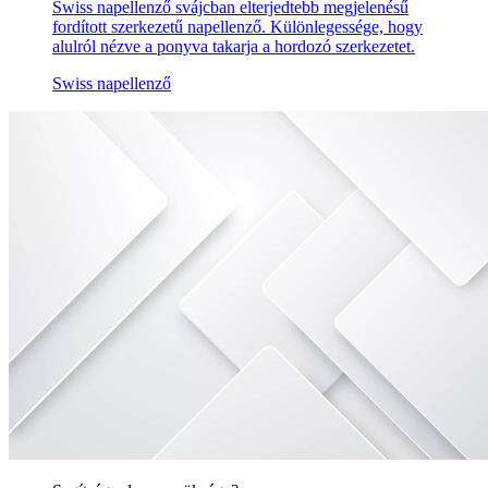
Swiss napellenző svájcban elterjedtebb megjelenésű
fordított szerkezetű napellenző. Különlegessége, hogy
alulról nézve a ponyva takarja a hordozó szerkezetet.
Swiss napellenző