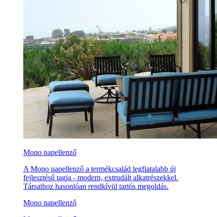
Mono napellenző
A Mono napellenző a termékcsalád legfiatalabb új
fejlesztésű tagja - modern, extrudált alkatrészekkel.
Társaihoz hasonlóan rendkívül tartós megoldás.
Mono napellenző