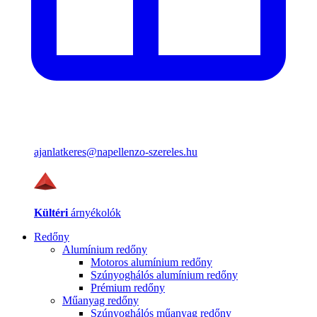
ajanlatkeres@napellenzo-szereles.hu
Kültéri
árnyékolók
Redőny
Alumínium redőny
Motoros alumínium redőny
Szúnyoghálós alumínium redőny
Prémium redőny
Műanyag redőny
Szúnyoghálós műanyag redőny