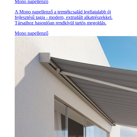
Mono napellenző
A Mono napellenző a termékcsalád legfiatalabb új
fejlesztésű tagja - modern, extrudált alkatrészekkel.
Társaihoz hasonlóan rendkívül tartós megoldás.
Mono napellenző