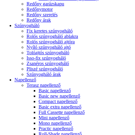
Redőny garázskapu
Redőnymotor
Redőny szerelés
Redőny árak
Szúnyogháló
Fix keretes szúnyogháló
Rolós szúnyogháló ablakra
Rolós szúnyogháló ajtóra
Nyíló szúnyogháló ajtó
Tolóajtós szúnyogháló
Isso-fix szúnyogháló
Zsanéros szúnyogháló
Pliszé szúnyogháló
Szúnyogháló árak
Napellenző
Terasz napellenző
Basic napellenző
Basic new napellenző
Compact napellenző
Basic extra napellenző
Full Cassette napellenző
Mini napellenző
Mono napellenző
Practic napellenző
Roll-Shade napellenző