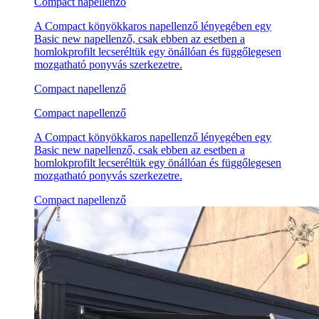
Compact napellenző
A Compact könyökkaros napellenző lényegében egy
Basic new napellenző, csak ebben az esetben a
homlokprofilt lecseréltük egy önállóan és függőlegesen
mozgatható ponyvás szerkezetre.
Compact napellenző
Compact napellenző
A Compact könyökkaros napellenző lényegében egy
Basic new napellenző, csak ebben az esetben a
homlokprofilt lecseréltük egy önállóan és függőlegesen
mozgatható ponyvás szerkezetre.
Compact napellenző