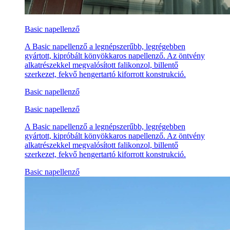
Basic napellenző
A Basic napellenző a legnépszerűbb, legrégebben
gyártott, kipróbált könyökkaros napellenző. Az öntvény
alkatrészekkel megvalósított falikonzol, billentő
szerkezet, fekvő hengertartó kiforrott konstrukció.
Basic napellenző
Basic napellenző
A Basic napellenző a legnépszerűbb, legrégebben
gyártott, kipróbált könyökkaros napellenző. Az öntvény
alkatrészekkel megvalósított falikonzol, billentő
szerkezet, fekvő hengertartó kiforrott konstrukció.
Basic napellenző