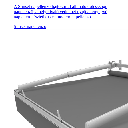
A Sunset napellenző hajtókarral állítható dőlésszögű
napellenző, amely kiváló védelmet nyújt a lenyugvó
nap ellen. Esztétikus és modern napellenző.
Sunset napellenző