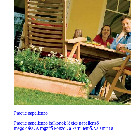
Practic napellenző
Practic napellenző balkonok légies napellenző
megoldása. A rögzítő konzol, a karbillentő, valamint a