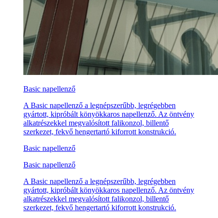
Basic napellenző
A Basic napellenző a legnépszerűbb, legrégebben
gyártott, kipróbált könyökkaros napellenző. Az öntvény
alkatrészekkel megvalósított falikonzol, billentő
szerkezet, fekvő hengertartó kiforrott konstrukció.
Basic napellenző
Basic napellenző
A Basic napellenző a legnépszerűbb, legrégebben
gyártott, kipróbált könyökkaros napellenző. Az öntvény
alkatrészekkel megvalósított falikonzol, billentő
szerkezet, fekvő hengertartó kiforrott konstrukció.