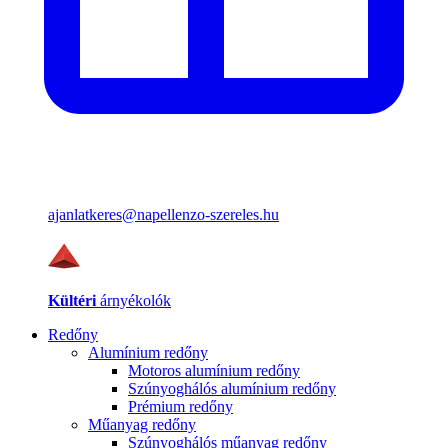
ajanlatkeres@napellenzo-szereles.hu
Kültéri
árnyékolók
Redőny
Alumínium redőny
Motoros alumínium redőny
Szúnyoghálós alumínium redőny
Prémium redőny
Műanyag redőny
Szúnyoghálós műanyag redőny