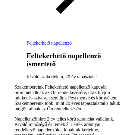
Feltekerhető napellenző
Feltekerhető napellenző
ismertető
Kiváló szakértelem, 20 év tapasztalat
Szakembereink Feltekerhető napellenző kapcsán
örömmel állnak az Ön rendelkezésére, csak hívjon
minket és szívesen segítünk Pest megye és környékén.
Szakembereink több, mint 20 éves tapasztalattal a hátuk
mögött állnak az Ön rendelkezésére.
Napellenzőinkre 2 év teljes körű garanciát vállalunk.
Kiváló minőségű és remek ár / érték aránnyal
rendelkező napellenzőket kínálunk kertekbe,