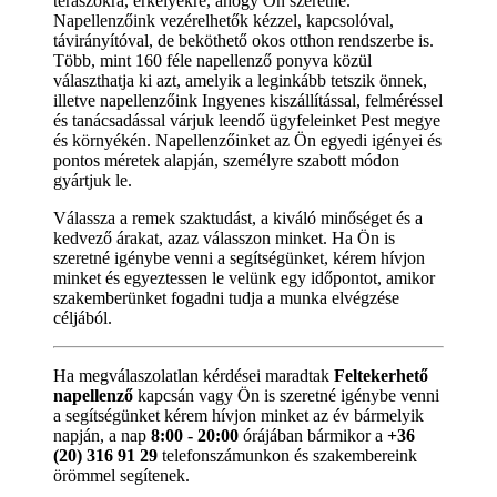
teraszokra, erkélyekre, ahogy Ön szeretné.
Napellenzőink vezérelhetők kézzel, kapcsolóval,
távirányítóval, de beköthető okos otthon rendszerbe is.
Több, mint 160 féle napellenző ponyva közül
választhatja ki azt, amelyik a leginkább tetszik önnek,
illetve napellenzőink Ingyenes kiszállítással, felméréssel
és tanácsadással várjuk leendő ügyfeleinket Pest megye
és környékén. Napellenzőinket az Ön egyedi igényei és
pontos méretek alapján, személyre szabott módon
gyártjuk le.
Válassza a remek szaktudást, a kiváló minőséget és a
kedvező árakat, azaz válasszon minket. Ha Ön is
szeretné igénybe venni a segítségünket, kérem hívjon
minket és egyeztessen le velünk egy időpontot, amikor
szakemberünket fogadni tudja a munka elvégzése
céljából.
Ha megválaszolatlan kérdései maradtak
Feltekerhető
napellenző
kapcsán vagy Ön is szeretné igénybe venni
a segítségünket kérem hívjon minket az év bármelyik
napján, a nap
8:00 - 20:00
órájában bármikor a
+36
(20) 316 91 29
telefonszámunkon és szakembereink
örömmel segítenek.