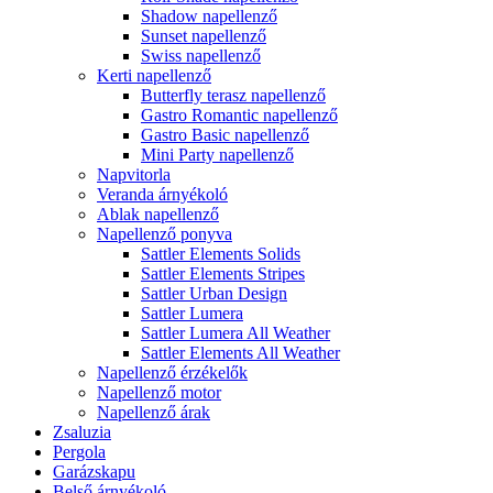
Shadow napellenző
Sunset napellenző
Swiss napellenző
Kerti napellenző
Butterfly terasz napellenző
Gastro Romantic napellenző
Gastro Basic napellenző
Mini Party napellenző
Napvitorla
Veranda árnyékoló
Ablak napellenző
Napellenző ponyva
Sattler Elements Solids
Sattler Elements Stripes
Sattler Urban Design
Sattler Lumera
Sattler Lumera All Weather
Sattler Elements All Weather
Napellenző érzékelők
Napellenző motor
Napellenző árak
Zsaluzia
Pergola
Garázskapu
Belső árnyékoló