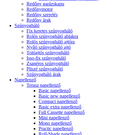
Redőny garázskapu
Redőnymotor
Redőny szerelés
Redőny árak
Szúnyogháló
Fix keretes szúnyogháló
Rolós szúnyogháló ablakra
Rolós szúnyogháló ajtóra
Nyíló szúnyogháló ajtó
Tolóajtós szúnyogháló
Isso-fix szúnyogháló
Zsanéros szúnyogháló
Pliszé szúnyogháló
Szúnyogháló árak
Napellenző
Terasz napellenző
Basic napellenző
Basic new napellenző
Compact napellenző
Basic extra napellenző
Full Cassette napellenző
Mini napellenző
Mono napellenző
Practic napellenző
Roll-Shade napellenző