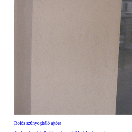
Rolós szúnyogháló ajtóra