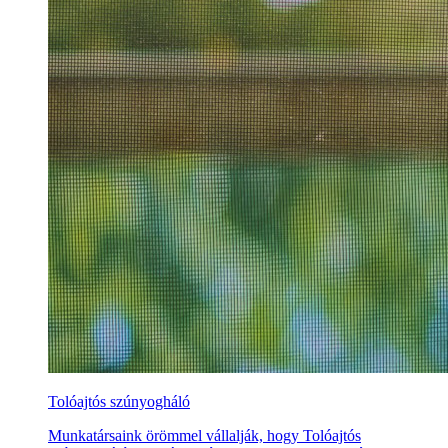
Tolóajtós szúnyogháló
Munkatársaink örömmel vállalják, hogy Tolóajtós