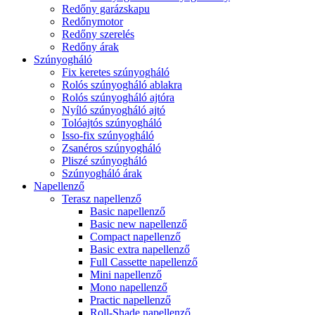
Redőny garázskapu
Redőnymotor
Redőny szerelés
Redőny árak
Szúnyogháló
Fix keretes szúnyogháló
Rolós szúnyogháló ablakra
Rolós szúnyogháló ajtóra
Nyíló szúnyogháló ajtó
Tolóajtós szúnyogháló
Isso-fix szúnyogháló
Zsanéros szúnyogháló
Pliszé szúnyogháló
Szúnyogháló árak
Napellenző
Terasz napellenző
Basic napellenző
Basic new napellenző
Compact napellenző
Basic extra napellenző
Full Cassette napellenző
Mini napellenző
Mono napellenző
Practic napellenző
Roll-Shade napellenző