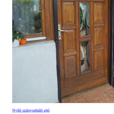
Nyíló szúnyogháló ajtó