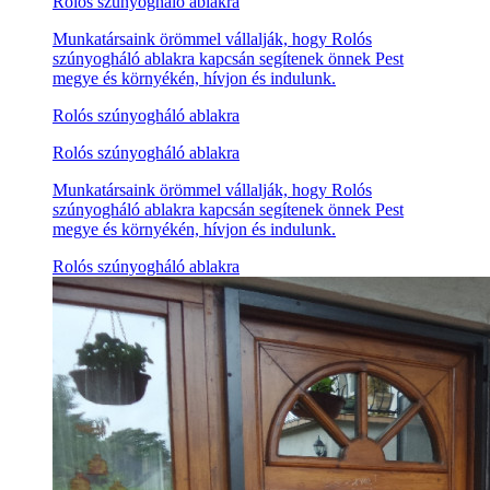
Rolós szúnyogháló ablakra
Munkatársaink örömmel vállalják, hogy Rolós
szúnyogháló ablakra kapcsán segítenek önnek Pest
megye és környékén, hívjon és indulunk.
Rolós szúnyogháló ablakra
Rolós szúnyogháló ablakra
Munkatársaink örömmel vállalják, hogy Rolós
szúnyogháló ablakra kapcsán segítenek önnek Pest
megye és környékén, hívjon és indulunk.
Rolós szúnyogháló ablakra