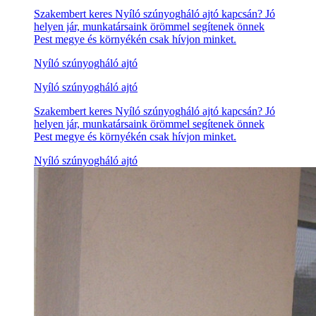
Szakembert keres Nyíló szúnyogháló ajtó kapcsán? Jó
helyen jár, munkatársaink örömmel segítenek önnek
Pest megye és környékén csak hívjon minket.
Nyíló szúnyogháló ajtó
Nyíló szúnyogháló ajtó
Szakembert keres Nyíló szúnyogháló ajtó kapcsán? Jó
helyen jár, munkatársaink örömmel segítenek önnek
Pest megye és környékén csak hívjon minket.
Nyíló szúnyogháló ajtó