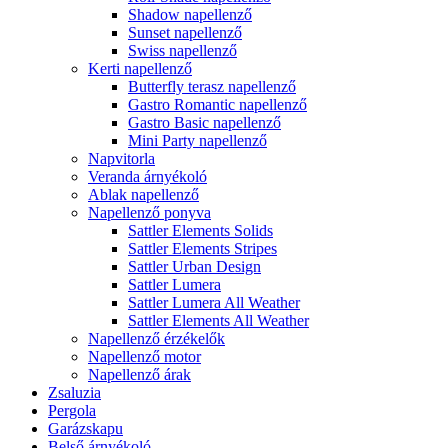
Shadow napellenző
Sunset napellenző
Swiss napellenző
Kerti napellenző
Butterfly terasz napellenző
Gastro Romantic napellenző
Gastro Basic napellenző
Mini Party napellenző
Napvitorla
Veranda árnyékoló
Ablak napellenző
Napellenző ponyva
Sattler Elements Solids
Sattler Elements Stripes
Sattler Urban Design
Sattler Lumera
Sattler Lumera All Weather
Sattler Elements All Weather
Napellenző érzékelők
Napellenző motor
Napellenző árak
Zsaluzia
Pergola
Garázskapu
Belső árnyékoló