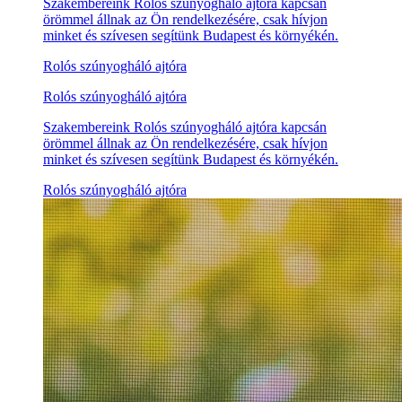
Szakembereink Rolós szúnyogháló ajtóra kapcsán
örömmel állnak az Ön rendelkezésére, csak hívjon
minket és szívesen segítünk Budapest és környékén.
Rolós szúnyogháló ajtóra
Rolós szúnyogháló ajtóra
Szakembereink Rolós szúnyogháló ajtóra kapcsán
örömmel állnak az Ön rendelkezésére, csak hívjon
minket és szívesen segítünk Budapest és környékén.
Rolós szúnyogháló ajtóra