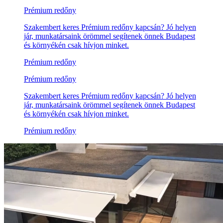
Prémium redőny
Szakembert keres Prémium redőny kapcsán? Jó helyen
jár, munkatársaink örömmel segítenek önnek Budapest
és környékén csak hívjon minket.
Prémium redőny
Prémium redőny
Szakembert keres Prémium redőny kapcsán? Jó helyen
jár, munkatársaink örömmel segítenek önnek Budapest
és környékén csak hívjon minket.
Prémium redőny