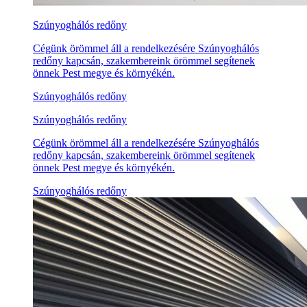
Szúnyoghálós redőny
Cégünk örömmel áll a rendelkezésére Szúnyoghálós
redőny kapcsán, szakembereink örömmel segítenek
önnek Pest megye és környékén.
Szúnyoghálós redőny
Szúnyoghálós redőny
Cégünk örömmel áll a rendelkezésére Szúnyoghálós
redőny kapcsán, szakembereink örömmel segítenek
önnek Pest megye és környékén.
Szúnyoghálós redőny