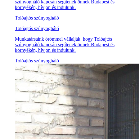
szúnyogháló kapcsán segítenek önnek Budapest és
környékén, hívjon és indulunk.
Tolóajtós szúnyogháló
Tolóajtós szúnyogháló
Munkatársaink örömmel vállalják, hogy Tolóajtós
szúnyogháló kapcsán segítenek önnek Budapest és
környékén, hívjon és indulunk.
Tolóajtós szúnyogháló