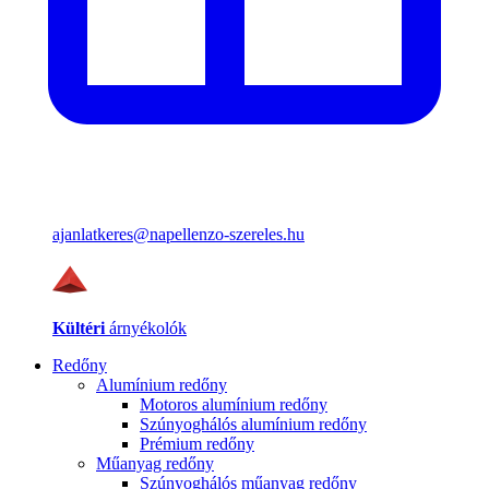
ajanlatkeres@napellenzo-szereles.hu
Kültéri
árnyékolók
Redőny
Alumínium redőny
Motoros alumínium redőny
Szúnyoghálós alumínium redőny
Prémium redőny
Műanyag redőny
Szúnyoghálós műanyag redőny