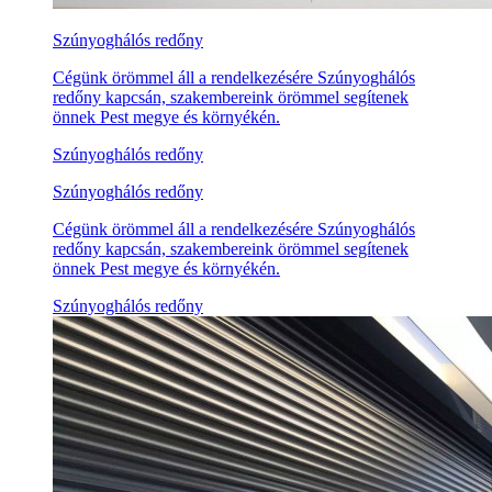
Szúnyoghálós redőny
Cégünk örömmel áll a rendelkezésére Szúnyoghálós
redőny kapcsán, szakembereink örömmel segítenek
önnek Pest megye és környékén.
Szúnyoghálós redőny
Szúnyoghálós redőny
Cégünk örömmel áll a rendelkezésére Szúnyoghálós
redőny kapcsán, szakembereink örömmel segítenek
önnek Pest megye és környékén.
Szúnyoghálós redőny