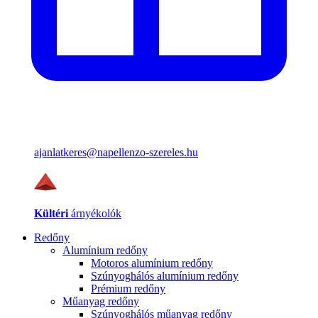
ajanlatkeres@napellenzo-szereles.hu
Kültéri
árnyékolók
Redőny
Alumínium redőny
Motoros alumínium redőny
Szúnyoghálós alumínium redőny
Prémium redőny
Műanyag redőny
Szúnyoghálós műanyag redőny