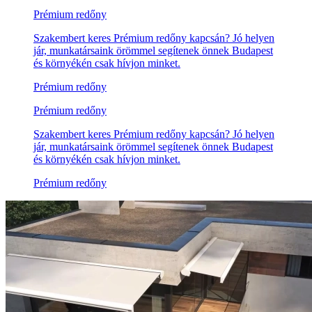
Prémium redőny
Szakembert keres Prémium redőny kapcsán? Jó helyen
jár, munkatársaink örömmel segítenek önnek Budapest
és környékén csak hívjon minket.
Prémium redőny
Prémium redőny
Szakembert keres Prémium redőny kapcsán? Jó helyen
jár, munkatársaink örömmel segítenek önnek Budapest
és környékén csak hívjon minket.
Prémium redőny