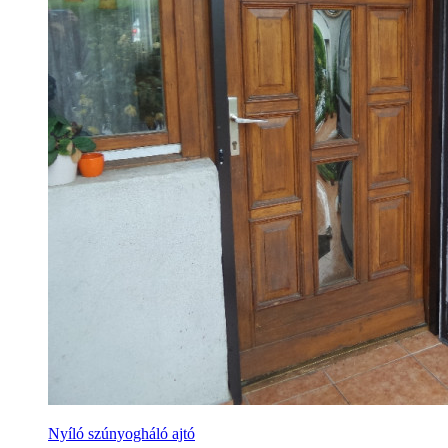
Nyíló szúnyogháló ajtó