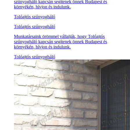
szúnyogháló kapcsán segítenek önnek Budapest és
környékén, hívjon és indulunk.
Tolóajtós szúnyogháló
Tolóajtós szúnyogháló
Munkatársaink örömmel vállalják, hogy Tolóajtós
szúnyogháló kapcsán segítenek önnek Budapest és
környékén, hívjon és indulunk.
Tolóajtós szúnyogháló