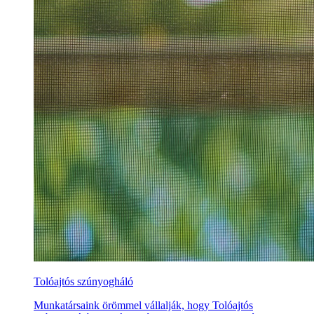
Tolóajtós szúnyogháló
Munkatársaink örömmel vállalják, hogy Tolóajtós