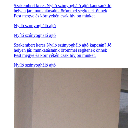
Szakembert keres Nyíló szúnyogháló ajtó kapcsán? Jó
helyen jár, munkatársaink örömmel segítenek önnek
Pest megye és környékén csak hívjon minket.
Nyíló szúnyogháló ajtó
Nyíló szúnyogháló ajtó
Szakembert keres Nyíló szúnyogháló ajtó kapcsán? Jó
helyen jár, munkatársaink örömmel segítenek önnek
Pest megye és környékén csak hívjon minket.
Nyíló szúnyogháló ajtó