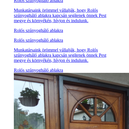
Rolós szúnyogháló ablakra
Munkatársaink örömmel vállalják, hogy Rolós
szúnyogháló ablakra kapcsán segítenek önnek Pest
megye és környékén, hívjon és indulunk.
Rolós szúnyogháló ablakra
Rolós szúnyogháló ablakra
Munkatársaink örömmel vállalják, hogy Rolós
szúnyogháló ablakra kapcsán segítenek önnek Pest
megye és környékén, hívjon és indulunk.
Rolós szúnyogháló ablakra