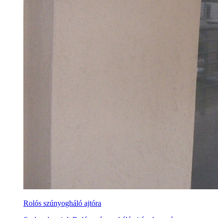
Rolós szúnyogháló ajtóra