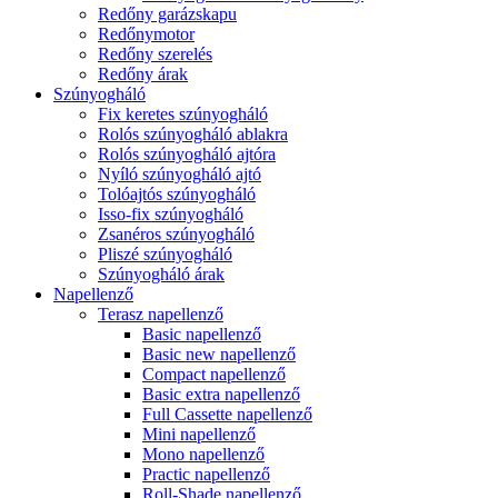
Redőny garázskapu
Redőnymotor
Redőny szerelés
Redőny árak
Szúnyogháló
Fix keretes szúnyogháló
Rolós szúnyogháló ablakra
Rolós szúnyogháló ajtóra
Nyíló szúnyogháló ajtó
Tolóajtós szúnyogháló
Isso-fix szúnyogháló
Zsanéros szúnyogháló
Pliszé szúnyogháló
Szúnyogháló árak
Napellenző
Terasz napellenző
Basic napellenző
Basic new napellenző
Compact napellenző
Basic extra napellenző
Full Cassette napellenző
Mini napellenző
Mono napellenző
Practic napellenző
Roll-Shade napellenző