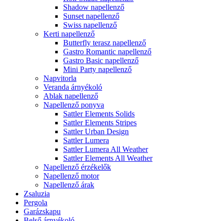
Shadow napellenző
Sunset napellenző
Swiss napellenző
Kerti napellenző
Butterfly terasz napellenző
Gastro Romantic napellenző
Gastro Basic napellenző
Mini Party napellenző
Napvitorla
Veranda árnyékoló
Ablak napellenző
Napellenző ponyva
Sattler Elements Solids
Sattler Elements Stripes
Sattler Urban Design
Sattler Lumera
Sattler Lumera All Weather
Sattler Elements All Weather
Napellenző érzékelők
Napellenző motor
Napellenző árak
Zsaluzia
Pergola
Garázskapu
Belső árnyékoló