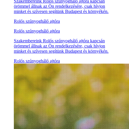
Szakembereink Rolós szúnyogháló ajtóra kapcsán
örömmel állnak az Ön rendelkezésére, csak hívjon
minket és szívesen segítünk Budapest és környékén.
Rolós szúnyogháló ajtóra
Rolós szúnyogháló ajtóra
Szakembereink Rolós szúnyogháló ajtóra kapcsán
örömmel állnak az Ön rendelkezésére, csak hívjon
minket és szívesen segítünk Budapest és környékén.
Rolós szúnyogháló ajtóra