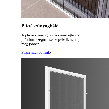
Pliszé szúnyogháló
A pliszé szúnyogháló a szúnyoghálók
prémium szegmensét képviseli. Ismerje
meg jobban.
Pliszé szúnyogháló