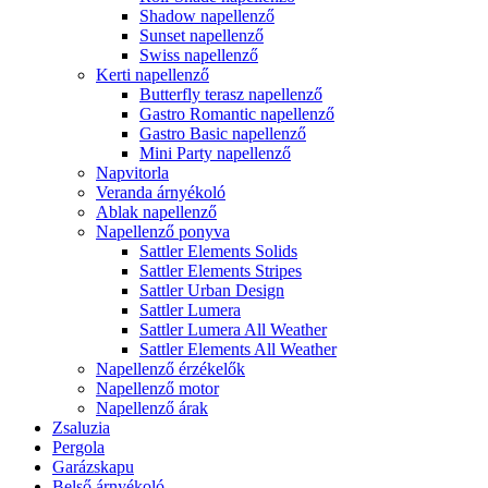
Shadow napellenző
Sunset napellenző
Swiss napellenző
Kerti napellenző
Butterfly terasz napellenző
Gastro Romantic napellenző
Gastro Basic napellenző
Mini Party napellenző
Napvitorla
Veranda árnyékoló
Ablak napellenző
Napellenző ponyva
Sattler Elements Solids
Sattler Elements Stripes
Sattler Urban Design
Sattler Lumera
Sattler Lumera All Weather
Sattler Elements All Weather
Napellenző érzékelők
Napellenző motor
Napellenző árak
Zsaluzia
Pergola
Garázskapu
Belső árnyékoló