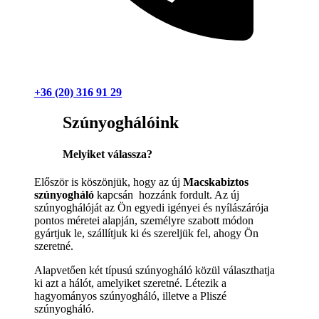
+36 (20) 316 91 29
Szúnyoghálóink
Melyiket válassza?
Először is köszönjük, hogy az új
Macskabiztos
szúnyogháló
kapcsán hozzánk fordult. Az új
szúnyoghálóját az Ön egyedi igényei és nyílászárója
pontos méretei alapján, személyre szabott módon
gyártjuk le, szállítjuk ki és szereljük fel, ahogy Ön
szeretné.
Alapvetően két típusú szúnyogháló közül választhatja
ki azt a hálót, amelyiket szeretné. Létezik a
hagyományos szúnyogháló, illetve a Pliszé
szúnyogháló.