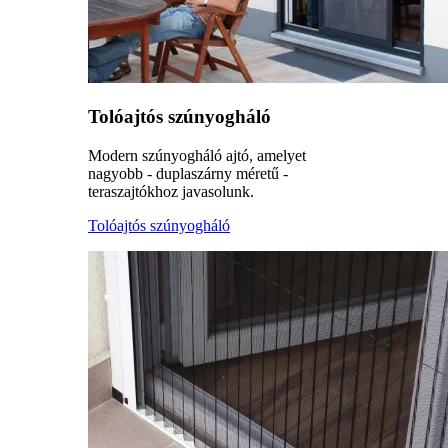
Tolóajtós szúnyogháló
Modern szúnyogháló ajtó, amelyet
nagyobb - duplaszárny méretű -
teraszajtókhoz javasolunk.
Tolóajtós szúnyogháló