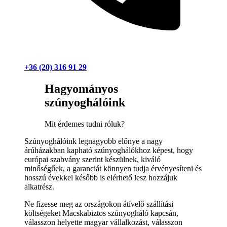
+36 (20) 316 91 29
Hagyományos
szúnyoghálóink
Mit érdemes tudni róluk?
Szúnyoghálóink legnagyobb előnye a nagy
árúházakban kapható szúnyoghálókhoz képest, hogy
európai szabvány szerint készülnek, kiváló
minőségűek, a garanciát könnyen tudja érvényesíteni és
hosszú évekkel később is elérhető lesz hozzájuk
alkatrész.
Ne fizesse meg az országokon átívelő szállítási
költségeket Macskabiztos szúnyogháló kapcsán,
válasszon helyette magyar vállalkozást, válasszon