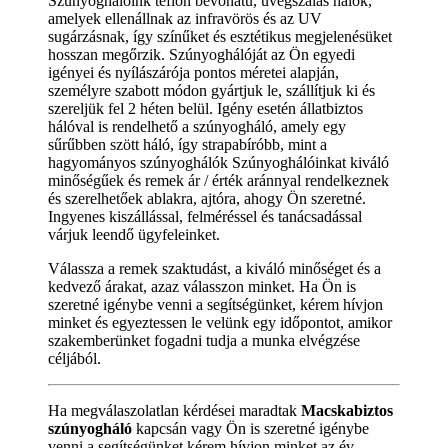
Szúnyoghálóink teflon bevonatú, üvegszálas hálók,
amelyek ellenállnak az infravörös és az UV
sugárzásnak, így színűket és esztétikus megjelenésüket
hosszan megőrzik. Szúnyoghálóját az Ön egyedi
igényei és nyílászárója pontos méretei alapján,
személyre szabott módon gyártjuk le, szállítjuk ki és
szereljük fel 2 héten belül. Igény esetén állatbiztos
hálóval is rendelhető a szúnyogháló, amely egy
sűrűbben szött háló, így strapabíróbb, mint a
hagyományos szúnyoghálók Szúnyoghálóinkat kiváló
minőségűek és remek ár / érték aránnyal rendelkeznek
és szerelhetőek ablakra, ajtóra, ahogy Ön szeretné.
Ingyenes kiszállással, felméréssel és tanácsadással
várjuk leendő ügyfeleinket.
Válassza a remek szaktudást, a kiváló minőséget és a
kedvező árakat, azaz válasszon minket. Ha Ön is
szeretné igénybe venni a segítségünket, kérem hívjon
minket és egyeztessen le velünk egy időpontot, amikor
szakemberünket fogadni tudja a munka elvégzése
céljából.
Ha megválaszolatlan kérdései maradtak
Macskabiztos
szúnyogháló
kapcsán vagy Ön is szeretné igénybe
venni a segítségünket kérem hívjon minket az év