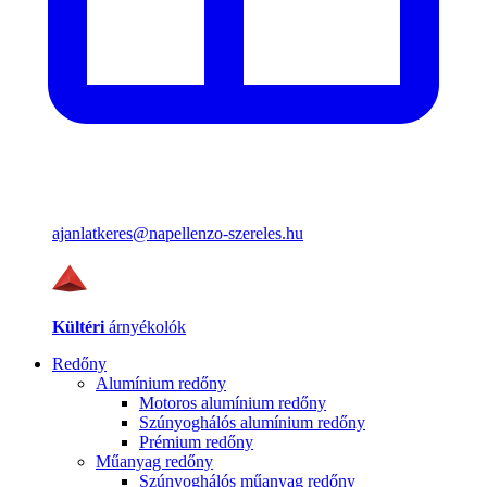
ajanlatkeres@napellenzo-szereles.hu
Kültéri
árnyékolók
Redőny
Alumínium redőny
Motoros alumínium redőny
Szúnyoghálós alumínium redőny
Prémium redőny
Műanyag redőny
Szúnyoghálós műanyag redőny