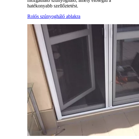
mozgatható szúnyogháló, amely elősegíti a
hatékonyabb szellőztetést.
Rolós szúnyogháló ablakra