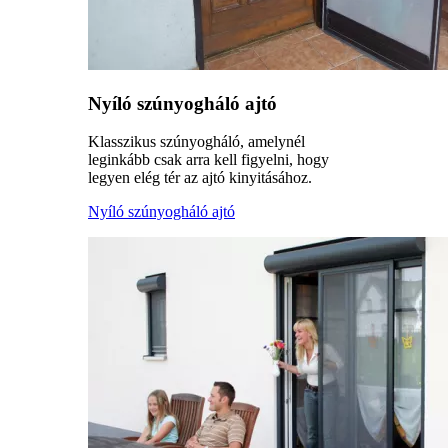
Nyíló szúnyogháló ajtó
Klasszikus szúnyogháló, amelynél
leginkább csak arra kell figyelni, hogy
legyen elég tér az ajtó kinyitásához.
Nyíló szúnyogháló ajtó