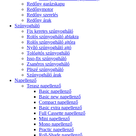
Redőny garázskapu
Redőnymotor
Redőny szerelés
Redőny árak
Szúnyogháló
Fix keretes szúnyogháló
Rolós szúnyogháló ablakra
Rolós szúnyogháló ajtóra
Nyíló szúnyogháló ajtó
Tolóajtós szúnyogháló
Isso-fix szúnyogháló
Zsanéros szúnyogháló
Pliszé szúnyogháló
Szúnyogháló árak
Napellenző
Terasz napellenző
Basic napellenző
Basic new napellenző
Compact napellenző
Basic extra napellenző
Full Cassette napellenző
Mini napellenző
Mono napellenző
Practic napellenző
Roll-Shade napellenző