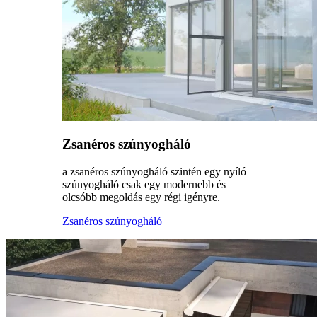
Zsanéros szúnyogháló
a zsanéros szúnyogháló szintén egy nyíló
szúnyogháló csak egy modernebb és
olcsóbb megoldás egy régi igényre.
Zsanéros szúnyogháló