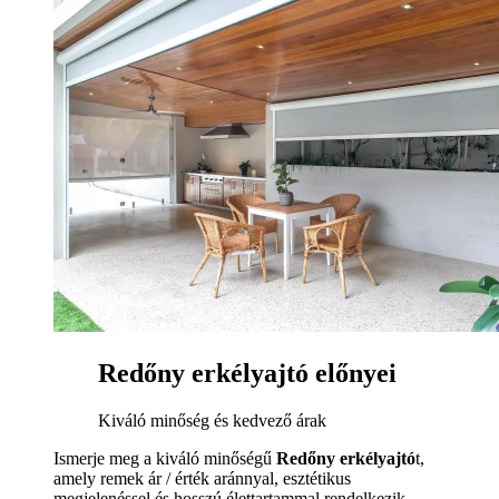
Redőny erkélyajtó előnyei
Kiváló minőség és kedvező árak
Ismerje meg a kiváló minőségű
Redőny erkélyajtó
t,
amely remek ár / érték aránnyal, esztétikus
megjelenéssel és hosszú élettartammal rendelkezik.