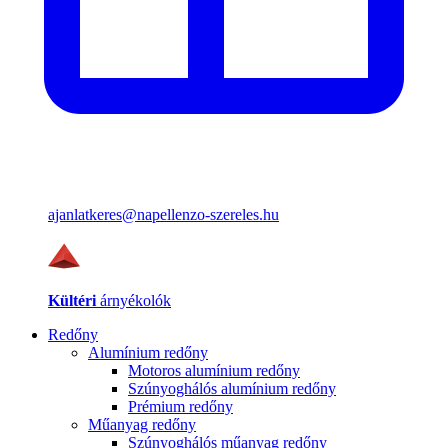
ajanlatkeres@napellenzo-szereles.hu
Kültéri
árnyékolók
Redőny
Alumínium redőny
Motoros alumínium redőny
Szúnyoghálós alumínium redőny
Prémium redőny
Műanyag redőny
Szúnyoghálós műanyag redőny