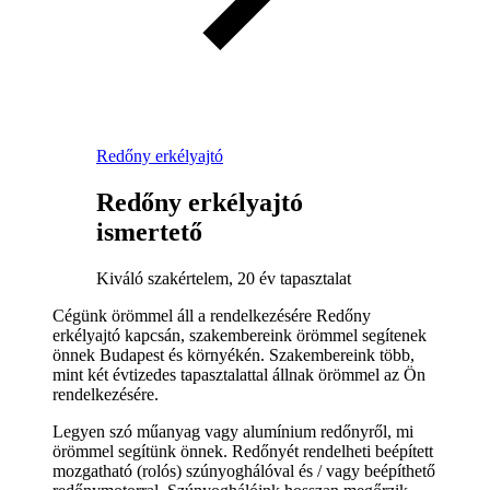
Redőny erkélyajtó
Redőny erkélyajtó
ismertető
Kiváló szakértelem, 20 év tapasztalat
Cégünk örömmel áll a rendelkezésére Redőny
erkélyajtó kapcsán, szakembereink örömmel segítenek
önnek Budapest és környékén. Szakembereink több,
mint két évtizedes tapasztalattal állnak örömmel az Ön
rendelkezésére.
Legyen szó műanyag vagy alumínium redőnyről, mi
örömmel segítünk önnek. Redőnyét rendelheti beépített
mozgatható (rolós) szúnyoghálóval és / vagy beépíthető