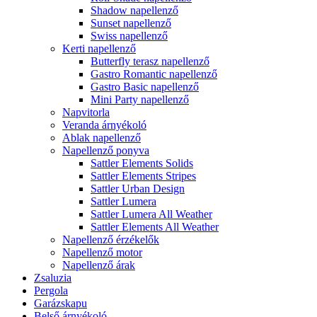
Shadow napellenző
Sunset napellenző
Swiss napellenző
Kerti napellenző
Butterfly terasz napellenző
Gastro Romantic napellenző
Gastro Basic napellenző
Mini Party napellenző
Napvitorla
Veranda árnyékoló
Ablak napellenző
Napellenző ponyva
Sattler Elements Solids
Sattler Elements Stripes
Sattler Urban Design
Sattler Lumera
Sattler Lumera All Weather
Sattler Elements All Weather
Napellenző érzékelők
Napellenző motor
Napellenző árak
Zsaluzia
Pergola
Garázskapu
Belső árnyékoló