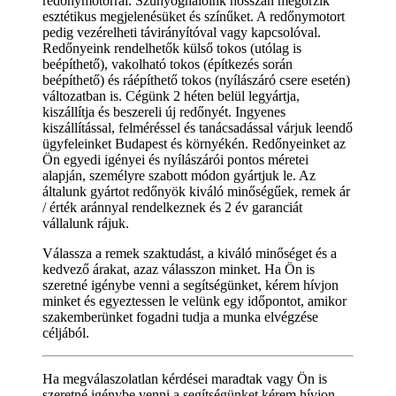
redőnymotorral. Szúnyoghálóink hosszan megőrzik
esztétikus megjelenésüket és színűket. A redőnymotort
pedig vezérelheti távirányítóval vagy kapcsolóval.
Redőnyeink rendelhetők külső tokos (utólag is
beépíthető), vakolható tokos (építkezés során
beépíthető) és ráépíthető tokos (nyílászáró csere esetén)
változatban is. Cégünk 2 héten belül legyártja,
kiszállítja és beszereli új redőnyét. Ingyenes
kiszállítással, felméréssel és tanácsadással várjuk leendő
ügyfeleinket Budapest és környékén. Redőnyeinket az
Ön egyedi igényei és nyílászárói pontos méretei
alapján, személyre szabott módon gyártjuk le. Az
általunk gyártot redőnyök kiváló minőségűek, remek ár
/ érték aránnyal rendelkeznek és 2 év garanciát
vállalunk rájuk.
Válassza a remek szaktudást, a kiváló minőséget és a
kedvező árakat, azaz válasszon minket. Ha Ön is
szeretné igénybe venni a segítségünket, kérem hívjon
minket és egyeztessen le velünk egy időpontot, amikor
szakemberünket fogadni tudja a munka elvégzése
céljából.
Ha megválaszolatlan kérdései maradtak vagy Ön is
szeretné igénybe venni a segítségünket kérem hívjon