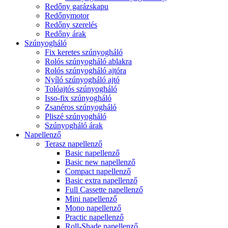
Redőny garázskapu
Redőnymotor
Redőny szerelés
Redőny árak
Szúnyogháló
Fix keretes szúnyogháló
Rolós szúnyogháló ablakra
Rolós szúnyogháló ajtóra
Nyíló szúnyogháló ajtó
Tolóajtós szúnyogháló
Isso-fix szúnyogháló
Zsanéros szúnyogháló
Pliszé szúnyogháló
Szúnyogháló árak
Napellenző
Terasz napellenző
Basic napellenző
Basic new napellenző
Compact napellenző
Basic extra napellenző
Full Cassette napellenző
Mini napellenző
Mono napellenző
Practic napellenző
Roll-Shade napellenző